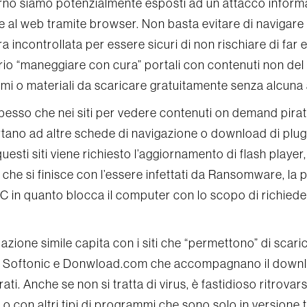
rno siamo potenzialmente esposti ad un attacco informati
 al web tramite browser. Non basta evitare di navigare i
a incontrollata per essere sicuri di non rischiare di far
io “maneggiare con cura” portali con contenuti non del
i o materiali da scaricare gratuitamente senza alcuna 
pesso che nei siti per vedere contenuti on demand pirata
tano ad altre schede di navigazione o download di plugi
questi siti viene richiesto l’aggiornamento di flash player
 che si finisce con l’essere infettati da Ransomware, la 
C in quanto blocca il computer con lo scopo di richieder
tuazione simile capita con i siti che “permettono” di scar
 Softonic e Donwload.com che accompagnano il downlo
rati. Anche se non si tratta di virus, è fastidioso ritro
 o con altri tipi di programmi che sono solo in versione tr