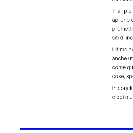
Tra i più
aprono d
promette
siti di 
Ultimo a
anche uti
come que
cose, sp
In conclu
e poi mu