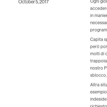
Ogni gio
October 5, 2017
accedere
in manier
necessar
programm
Capita s
però por
molti di 
trappola
nostro P
sblocco.
Altra si
esempio
indeside
richiesto