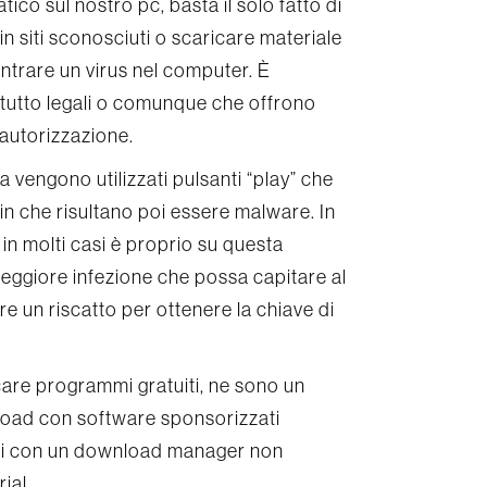
co sul nostro pc, basta il solo fatto di
n siti sconosciuti o scaricare materiale
 entrare un virus nel computer. È
 tutto legali o comunque che offrono
autorizzazione.
 vengono utilizzati pulsanti “play” che
n che risultano poi essere malware. In
, in molti casi è proprio su questa
peggiore infezione che possa capitare al
e un riscatto per ottenere la chiave di
icare programmi gratuiti, ne sono un
ad con software sponsorizzati
varsi con un download manager non
ial.