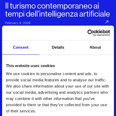
Il turismo contemporaneo ai
tempi dell’intelligenza artificiale
February 9, 2026
L'AI Made in Italy - Fiven alla BIT
2026
Consent
Details
About
February 4, 2026
This website uses cookies
Il valore dell’AI per un portale sul
We use cookies to personalise content and ads, to
provide social media features and to analyse our traffic.
turismo
We also share information about your use of our site with
our social media, advertising and analytics partners who
February 3, 2026
may combine it with other information that you’ve
provided to them or that they’ve collected from your use
L’Intelligenza Artificiale per il
of their services.