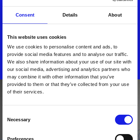
artificiale e prepara
l'espansione all'estero
Consent
Details
About
August 7, 2025
This website uses cookies
We use cookies to personalise content and ads, to
provide social media features and to analyse our traffic.
DISCOVER ALL NEWS
We also share information about your use of our site with
our social media, advertising and analytics partners who
may combine it with other information that you’ve
provided to them or that they’ve collected from your use
of their services.
Consent
Necessary
Selection
Preferences