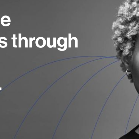
ne
s through
.