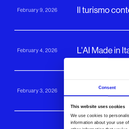
Il turismo cont
February 9, 2026
L'AI Made in It
February 4, 2026
Consent
Il valore dell’A
February 3, 2026
This website uses cookies
We use cookies to personalis
information about your use of