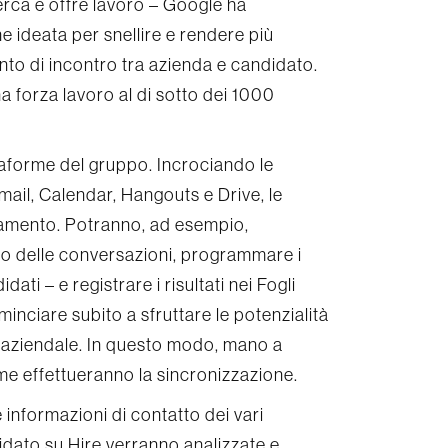
cerca e offre lavoro – Google ha
one ideata per snellire e rendere più
to di incontro tra azienda e candidato.
a forza lavoro al di sotto dei 1000
ttaforme del gruppo. Incrociando le
Gmail, Calendar, Hangouts e Drive, le
utamento. Potranno, ad esempio,
co delle conversazioni, programmare i
dati – e registrare i risultati nei Fogli
ominciare subito a sfruttare le potenzialità
o aziendale. In questo modo, mano a
rme effettueranno la sincronizzazione.
e informazioni di contatto dei vari
didato su Hire verranno analizzate e