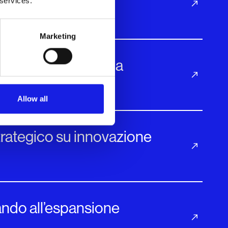
 services.
Marketing
ia per una tecnologia
Allow all
strategico su innovazione
tando all’espansione