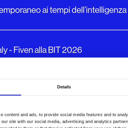
emporaneo ai tempi dell’intelligenza a
aly - Fiven alla BIT 2026
Details
I per un portale sul turismo
e content and ads, to provide social media features and to analy
 our site with our social media, advertising and analytics partn