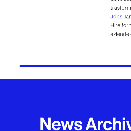
trasforma
Jobs
, l
Hire for
aziende 
News Archi