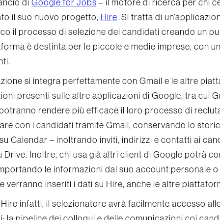
lancio di
Google for Jobs
– il motore di ricerca per chi 
to il suo nuovo progetto,
Hire
. Si tratta di un’applicazi
o il processo di selezione dei candidati creando un pun
aforma è destinta per le piccole e medie imprese, con un
ti.
azione si integra perfettamente con Gmail e le altre pia
oni presenti sulle altre applicazioni di Google, tra cui 
potranno rendere più efficace il loro processo di recl
re con i candidati tramite Gmail, conservando lo stori
su Calendar – inoltrando inviti, indirizzi e contatti ai candi
u Drive. Inoltre, chi usa già altri client di Google potrà c
 importando le informazioni dal suo account personale 
 verranno inseriti i dati su Hire, anche le altre piattafo
Hire infatti, il selezionatore avrà facilmente accesso all
i; la pipeline dei colloqui e delle comunicazioni coi can