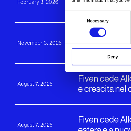
L’Intelligenza A
other information that you’ve
February 3, 2026
Consent
Necessary
Selection
L'AI made in It
November 3, 2025
artigianale"
Deny
Fiven cede All
August 7, 2025
e crescita nel 
Fiven cede Allo
August 7, 2025
estera e a nuov