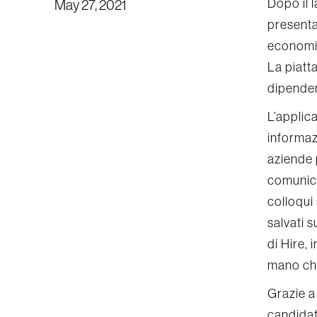
Dopo il 
May 27, 2021
presenta
economic
La piatt
dipenden
L’applic
informazi
aziende 
comunica
colloqui 
salvati s
di Hire,
mano che
Grazie a 
candidat