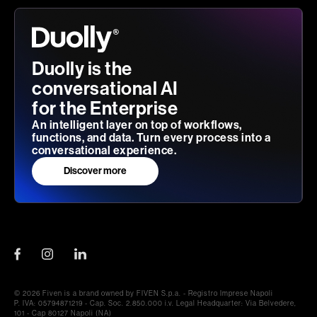
Duolly is the
conversational AI
for the Enterprise
An intelligent layer on top of workflows,
functions, and data. Turn every process into a
conversational experience.
Discover more
© 2026 Fiven is a brand owned by FIVEN S.p.a. - Registro Imprese Napoli
P. IVA: 05794871219 - Cap. Soc. 2.850.000 i.v. Legal Headquarter: Via Belvedere,
101 - Cap 80127 Napoli (NA)