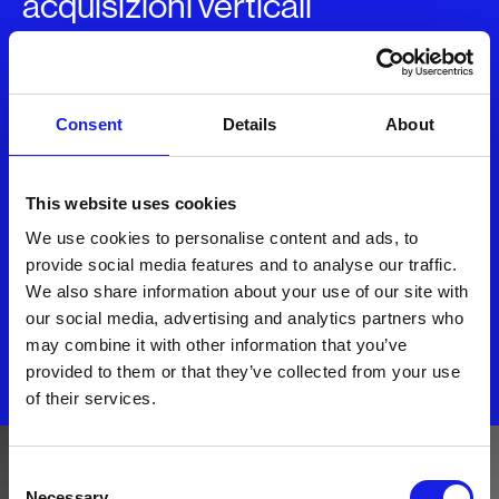
acquisizioni verticali
August 7, 2025
Fiven punta sull'intelligenza
Consent
Details
About
artificiale e prepara
l'espansione all'estero
This website uses cookies
August 7, 2025
We use cookies to personalise content and ads, to
provide social media features and to analyse our traffic.
We also share information about your use of our site with
our social media, advertising and analytics partners who
DISCOVER ALL NEWS
may combine it with other information that you’ve
provided to them or that they’ve collected from your use
of their services.
Consent
Necessary