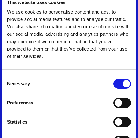
Fiven cede Allos e rafforza la
This website uses cookies
strategia AI first puntando
We use cookies to personalise content and ads, to
all’espansione estera e a nuove
provide social media features and to analyse our traffic.
We also share information about your use of our site with
acquisizioni verticali
our social media, advertising and analytics partners who
may combine it with other information that you’ve
August 7, 2025
provided to them or that they’ve collected from your use
of their services.
Fiven punta sull'intelligenza
artificiale e prepara
Consent
l'espansione all'estero
Necessary
Selection
August 7, 2025
Preferences
Statistics
DISCOVER ALL NEWS