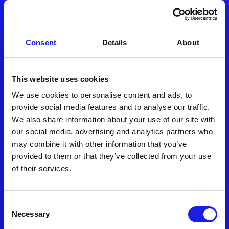
November 3, 2025
Fiven cede Allos a DGS per
Consent
Details
About
puntare sull’AI: focus strategico
su innovazione e crescita nel
This website uses cookies
cuore della trasformazione
We use cookies to personalise content and ads, to
digitale
provide social media features and to analyse our traffic.
We also share information about your use of our site with
August 7, 2025
our social media, advertising and analytics partners who
may combine it with other information that you’ve
Fiven cede Allos e rafforza la
provided to them or that they’ve collected from your use
strategia AI first puntando
of their services.
all’espansione estera e a nuove
acquisizioni verticali
Consent
Necessary
Selection
August 7, 2025