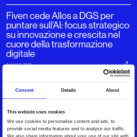
Fiven cede Allos a DGS per
puntare sull’AI: focus strategico
su innovazione e crescita nel
cuore della trasformazione
digitale
August 7, 2025
Fiven cede Allos e rafforza la
Consent
Details
About
strategia AI first puntando
all’espansione estera e a nuove
acquisizioni verticali
This website uses cookies
We use cookies to personalise content and ads, to
August 7, 2025
provide social media features and to analyse our traffic.
We also share information about your use of our site with