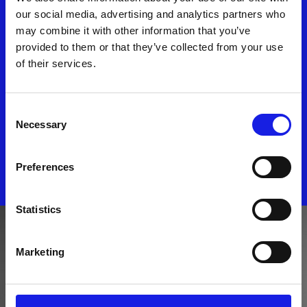
Fiven punta sull'intelligenza
our social media, advertising and analytics partners who
may combine it with other information that you’ve
artificiale e prepara
provided to them or that they’ve collected from your use
l'espansione all'estero
of their services.
August 7, 2025
Consent
Necessary
Selection
DISCOVER ALL NEWS
Preferences
Statistics
Marketing