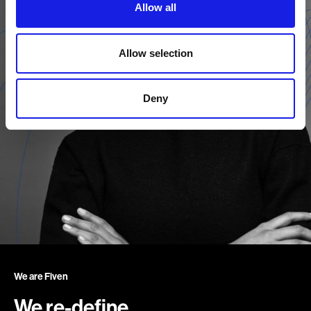
Allow all
Allow selection
Deny
We are Fiven
We re-define