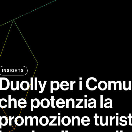
CES
DUOLLY AI
ABOUT
JOURNAL
NEWS & 
INSIGHTS
Duolly per i Comun
che potenzia la
promozione turis