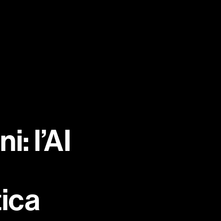
MEDIA
CAREERS
CONTACTS
EN
IT
i: l’AI
tica