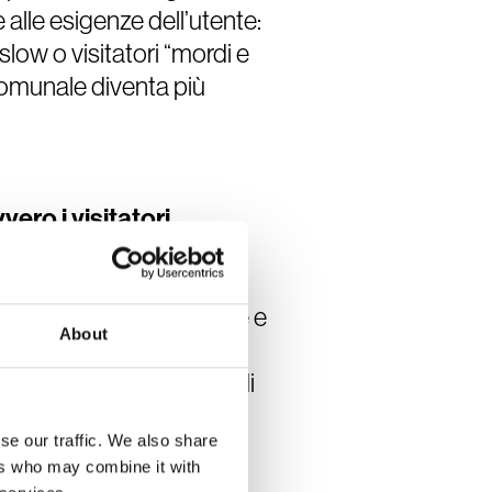
alle esigenze dell’utente:
 slow o visitatori “mordi e
comunale diventa più
ero i visitatori
erare insight: Duolly
rendere quali
eventi attirano interesse e
About
 dati contribuiscono a
e e pianificare azioni di
eali e non su ipotesi.
se our traffic. We also share
ers who may combine it with