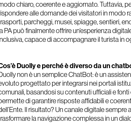
modo chiaro, coerente e aggiornato. Tuttavia, per
rispondere alle domande dei visitatori in modo rapid
trasporti, parcheggi, musei, spiagge, sentieri, 
la PA può finalmente offrire un’esperienza digital
inclusiva, capace di accompagnare il turista in o
Cos’è Duolly e perché è diverso da un chatb
Duolly non è un semplice ChatBot: è un assiste
evoluto progettato per integrarsi nei portali istituzi
comunali, basandosi su contenuti ufficiali e fonti
permette di garantire risposte affidabili e coere
dell’Ente. Il risultato? Un canale digitale sempre 
trasformare la navigazione complessa in un dial