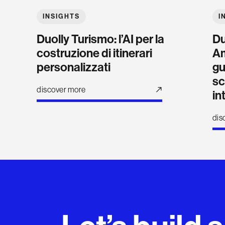
INSIGHTS
I
Duolly Turismo: l’AI per la
Du
costruzione di itinerari
Am
personalizzati
gu
sc
discover more
in
dis