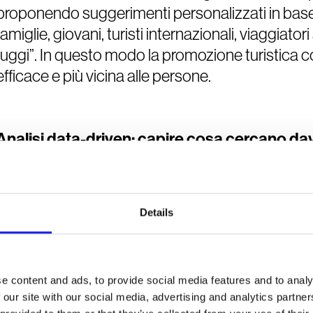
proponendo suggerimenti personalizzati in base 
famiglie, giovani, turisti internazionali, viaggiatori
fuggi”. In questo modo la promozione turistica 
efficace e più vicina alle persone.
Analisi data-driven: capire cosa cercano davv
Un altro vantaggio strategico è la capacità di gen
permette alla Pubblica Amministrazione di comp
informazioni vengono richieste più spesso, quali 
Details
quali aree del territorio sono più cercate. Questi
migliorare la comunicazione, ottimizzare campagn
promozione turistica mirate, basate su evidenze r
e content and ads, to provide social media features and to analy
 our site with our social media, advertising and analytics partn