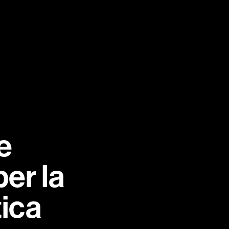
MEDIA
CAREERS
CONTACTS
EN
IT
te
er la
tica