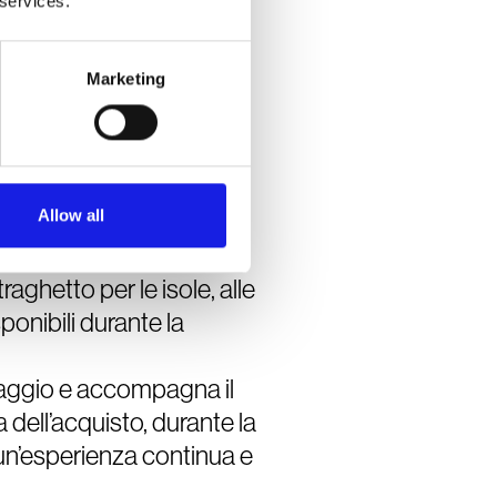
 services.
oni contestualizzate.
Marketing
urismo marittimo
Allow all
pacità di rendere
ogni
zione
. L’utente può
raghetto per le isole, alle
sponibili durante la
aggio e accompagna il
a dell’acquisto, durante la
un’esperienza continua e