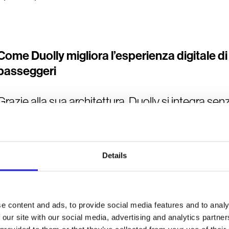
Come Duolly migliora l’esperienza digitale 
passeggeri
Grazie alla sua architettura, Duolly si integra se
riprogettazione totale delle piattaforme esistenti
configurare tono di voce, percorsi conversazional
to action orientate all’azione: prenotare un bigliett
Details
tratta, consultare le condizioni meteo del porto, 
bordo.
Per i passeggeri, questo si traduce in un’esperie
e content and ads, to provide social media features and to analy
priva di incertezze. Per la compagnia, significa u
 our site with our social media, advertising and analytics partn
delle richieste, una riduzione del carico sui cont