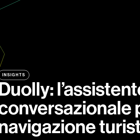
CES
DUOLLY AI
ABOUT
JOURNAL
NEWS & 
INSIGHTS
Duolly: l’assisten
conversazionale p
navigazione turis