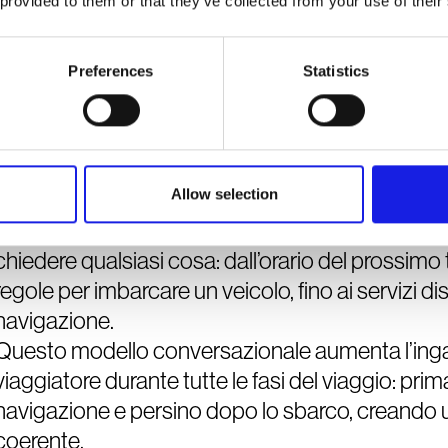
 provided to them or that they’ve collected from your use of their
capacità di proporre servizi aggiuntivi o promozi
Preferences
Statistics
Un motore conversazionale al servizio del t
Allow selection
L'aspetto più rivoluzionario di Duolly è la sua ca
informazione accessibile tramite conversa
chiedere qualsiasi cosa: dall’orario del prossimo t
regole per imbarcare un veicolo, fino ai servizi di
navigazione.
Questo modello conversazionale aumenta l’ing
viaggiatore durante tutte le fasi del viaggio: prim
navigazione e persino dopo lo sbarco, creando 
coerente.