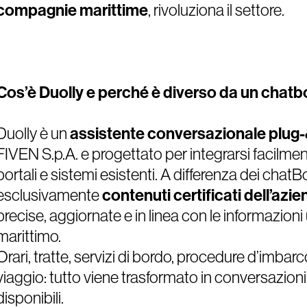
compagnie marittime
, rivoluziona il settore.
Cos’è Duolly e perché è diverso da un chatbo
Duolly è un
assistente conversazionale plug
FIVEN S.p.A. e progettato per integrarsi facilment
portali e sistemi esistenti. A differenza dei chatBo
esclusivamente
contenuti certificati dell’azi
precise, aggiornate e in linea con le informazioni u
marittimo.
Orari, tratte, servizi di bordo, procedure d’imbarco,
viaggio: tutto viene trasformato in conversazion
disponibili.