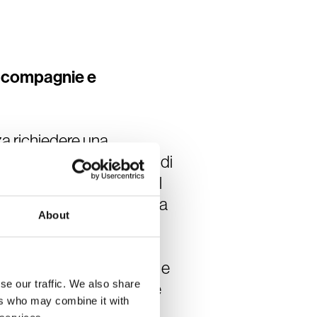
di compagnie e
nza richiedere una
. Il back-office consente di
i, micro-contenuti e call
o, verificare lo stato della
About
accedere ai servizi di
nza più fluida, immediata e
se our traffic. We also share
na gestione più efficiente
ers who may combine it with
act center e una migliore